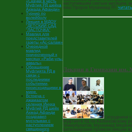
«Скачки в честь
наступившим святым месяцем, ме
Муфтия РД шейха
наш Пророк Мухаммад ﷺ!
читать
Ахмада Афанди»
Турнир по
волейболу
Лекция в МДОУ
“ДЕТСКИЙ САД
“ЛАСТОЧКА”
Мавлид для
представителей
газеты «Ас-салам»
Очередной
мавлид
приуроченный к
месяцу «Раби-уль-
авваль»
Обращение
Лекции в Гимназии им. 
Муфтията РД в
связи с
последними
событиями,
происходящими в
мире.
Встреча с
джамаатом
селения Инчха
Муфтий РД шейх
Ахмад Афанди
поздравил
Сотрудники 
мусульман с
Муфтияте РД по Казбековскому 
наступлением
Темирбулатов, Мухаммад Меджи
священного
Батилмирзаев провели лекции 