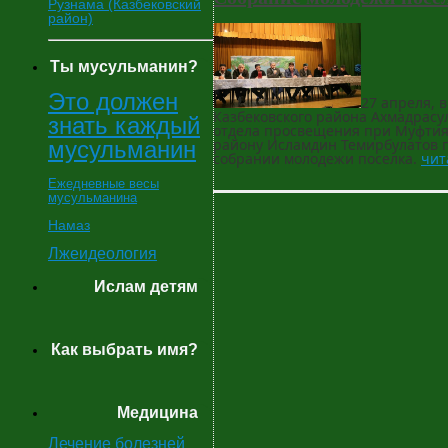
Рузнама (Казбековский
район)
Ты мусульманин?
Это должен
27 апреля, в
Казбековского района Ахмадрасу
знать каждый
отдела просвещения при Муфтият
району Исламдин Темирбулатов 
мусульманин
собрании молодежи поселка.
чит
Ежедневные весы
мусульманина
Намаз
Лжеидеология
Ислам детям
Как выбрать имя?
Медицина
Лечение болезней