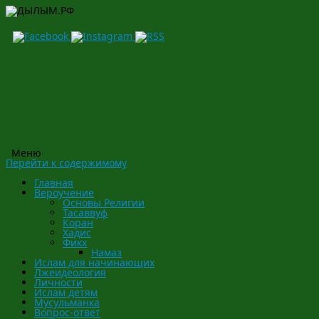
Меню
Перейти к содержимому
Главная
Вероучение
Основы Религии
Тасаввуф
Коран
Хадис
Фикх
Намаз
Ислам для начинающих
Лжеидеология
Личности
Ислам детям
Мусульманка
Вопрос-ответ