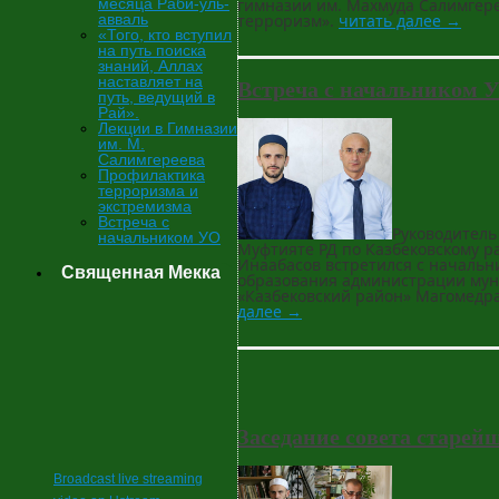
месяца Раби-уль-
гимназии им. Махмуда Салимгере
авваль
терроризм».
читать далее
→
«Того, кто вступил
на путь поиска
знаний, Аллах
Встреча с начальником 
наставляет на
путь, ведущий в
Рай».
Лекции в Гимназии
им. М.
Салимгереева
Профилактика
терроризма и
экстремизма
Встреча с
Руководитель
начальником УО
Муфтияте РД по Казбековскому 
Инаабасов встретился с начальн
Священная Мекка
образования администрации му
«Казбековский район» Магомедр
далее
→
Заседание совета старей
Broadcast live streaming